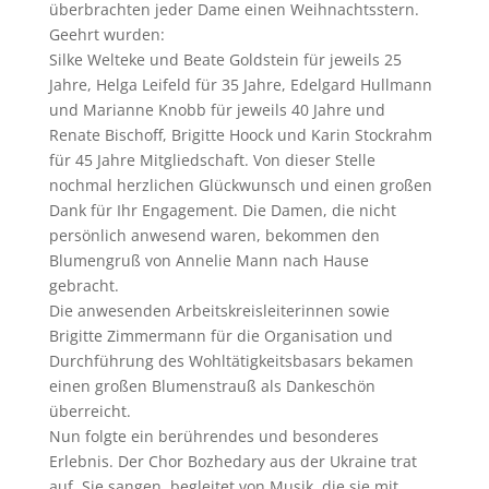
überbrachten jeder Dame einen Weihnachtsstern.
Geehrt wurden:
Silke Welteke und Beate Goldstein für jeweils 25
Jahre, Helga Leifeld für 35 Jahre, Edelgard Hullmann
und Marianne Knobb für jeweils 40 Jahre und
Renate Bischoff, Brigitte Hoock und Karin Stockrahm
für 45 Jahre Mitgliedschaft. Von dieser Stelle
nochmal herzlichen Glückwunsch und einen großen
Dank für Ihr Engagement. Die Damen, die nicht
persönlich anwesend waren, bekommen den
Blumengruß von Annelie Mann nach Hause
gebracht.
Die anwesenden Arbeitskreisleiterinnen sowie
Brigitte Zimmermann für die Organisation und
Durchführung des Wohltätigkeitsbasars bekamen
einen großen Blumenstrauß als Dankeschön
überreicht.
Nun folgte ein berührendes und besonderes
Erlebnis. Der Chor Bozhedary aus der Ukraine trat
auf. Sie sangen, begleitet von Musik, die sie mit